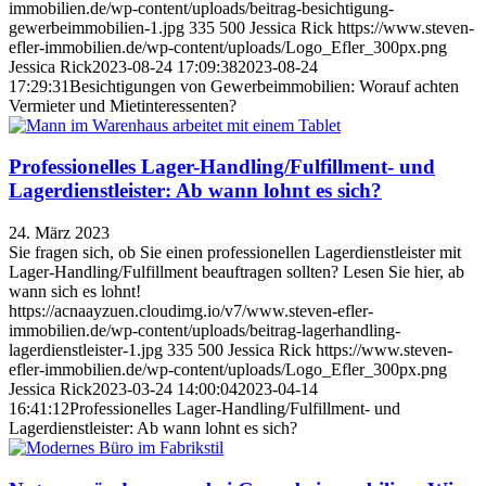
immobilien.de/wp-content/uploads/beitrag-besichtigung-
gewerbeimmobilien-1.jpg
335
500
Jessica Rick
https://www.steven-
efler-immobilien.de/wp-content/uploads/Logo_Efler_300px.png
Jessica Rick
2023-08-24 17:09:38
2023-08-24
17:29:31
Besichtigungen von Gewerbeimmobilien: Worauf achten
Vermieter und Mietinteressenten?
Professionelles Lager-Handling/Fulfillment- und
Lagerdienstleister: Ab wann lohnt es sich?
24. März 2023
Sie fragen sich, ob Sie einen professionellen Lagerdienstleister mit
Lager-Handling/Fulfillment beauftragen sollten? Lesen Sie hier, ab
wann sich es lohnt!
https://acnaayzuen.cloudimg.io/v7/www.steven-efler-
immobilien.de/wp-content/uploads/beitrag-lagerhandling-
lagerdienstleister-1.jpg
335
500
Jessica Rick
https://www.steven-
efler-immobilien.de/wp-content/uploads/Logo_Efler_300px.png
Jessica Rick
2023-03-24 14:00:04
2023-04-14
16:41:12
Professionelles Lager-Handling/Fulfillment- und
Lagerdienstleister: Ab wann lohnt es sich?