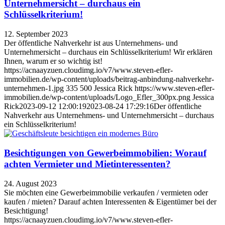
Unternehmersicht – durchaus ein
Schlüsselkriterium!
12. September 2023
Der öffentliche Nahverkehr ist aus Unternehmens- und
Unternehmersicht – durchaus ein Schlüsselkriterium! Wir erklären
Ihnen, warum er so wichtig ist!
https://acnaayzuen.cloudimg.io/v7/www.steven-efler-
immobilien.de/wp-content/uploads/beitrag-anbindung-nahverkehr-
unternehmen-1.jpg
335
500
Jessica Rick
https://www.steven-efler-
immobilien.de/wp-content/uploads/Logo_Efler_300px.png
Jessica
Rick
2023-09-12 12:00:19
2023-08-24 17:29:16
Der öffentliche
Nahverkehr aus Unternehmens- und Unternehmersicht – durchaus
ein Schlüsselkriterium!
Besichtigungen von Gewerbeimmobilien: Worauf
achten Vermieter und Mietinteressenten?
24. August 2023
Sie möchten eine Gewerbeimmobilie verkaufen / vermieten oder
kaufen / mieten? Darauf achten Interessenten & Eigentümer bei der
Besichtigung!
https://acnaayzuen.cloudimg.io/v7/www.steven-efler-