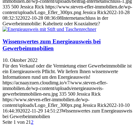
immobilien.de/wp-content/uploads/beitrag-internetanschluss-1.jpg
335
500
Jessica Rick
https://www.steven-efler-immobilien.de/wp-
content/uploads/Logo_Efler_300px.png
Jessica Rick
2022-10-28
08:32:32
2022-10-28 08:36:08
Internetanschluss in der
Gewerbeimmobilie: Kabelnetz oder Koaxialnetz?
Wissenswertes zum Energieausweis bei
Gewerbeimmobilien
10. Oktober 2022
Für den Verkauf oder die Vermietung einer Gewerbeimmobilie ist
ein Energieausweis Pflicht. Wir liefern Ihnen wissenswerte
Informationen rund um den Energieausweis!
https://acnaayzuen.cloudimg.io/v7/www.steven-efler-
immobilien.de/wp-content/uploads/energieausweis-
gewerbeimmobilien-neu.jpg
335
500
Jessica Rick
https://www.steven-efler-immobilien.de/wp-
content/uploads/Logo_Efler_300px.png
Jessica Rick
2022-10-10
16:44:39
2022-11-29 14:51:23
Wissenswertes zum Energieausweis
bei Gewerbeimmobilien
Seite 1 von 2
1
2