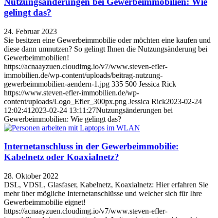
Nutzungsänderungen bei Gewerbeimmobilien: Wie
gelingt das?
24. Februar 2023
Sie besitzen eine Gewerbeimmobilie oder möchten eine kaufen und
diese dann umnutzen? So gelingt Ihnen die Nutzungsänderung bei
Gewerbeimmobilien!
https://acnaayzuen.cloudimg.io/v7/www.steven-efler-
immobilien.de/wp-content/uploads/beitrag-nutzung-
gewerbeimmobilien-aendern-1.jpg
335
500
Jessica Rick
https://www.steven-efler-immobilien.de/wp-
content/uploads/Logo_Efler_300px.png
Jessica Rick
2023-02-24
12:02:41
2023-02-24 13:11:27
Nutzungsänderungen bei
Gewerbeimmobilien: Wie gelingt das?
Internetanschluss in der Gewerbeimmobilie:
Kabelnetz oder Koaxialnetz?
28. Oktober 2022
DSL, VDSL, Glasfaser, Kabelnetz, Koaxialnetz: Hier erfahren Sie
mehr über mögliche Internetanschlüsse und welcher sich für Ihre
Gewerbeimmobilie eignet!
https://acnaayzuen.cloudimg.io/v7/www.steven-efler-