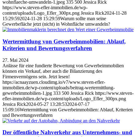
wohnflaeche-umwandeln-1.jpeg
335
500
Jessica Rick
https://www.steven-efler-immobilien.de/wp-
content/uploads/Logo_Efler_300px.png
Jessica Rick
2024-11-28
15:29:59
2024-11-28 15:29:59
Warum sollte man seine
Gewerbefläche jetzt (nicht) in Wohnfläche umwandeln?
Wertermittlung von Gewerbeimmobilien: Ablauf,
Kriterien und Bewertungsverfahren
27. Mai 2024
Anlässe für eine fundierte Bewertung von Gewerbeimmobilien
können ein Verkauf, aber auch die Bilanzierung des
Firmenvermögens sein. Jetzt lesen!
https://acnaayzuen.cloudimg.io/v7/www.steven-efler-
immobilien.de/wp-content/uploads/beitrag-wertermittlung-
gewerbeimmobilien-1.jpg
333
500
Jessica Rick
https://www.steven-
efler-immobilien.de/wp-content/uploads/Logo_Efler_300px.png
Jessica Rick
2024-05-27 13:28:53
2024-07-17
15:09:16
Wertermittlung von Gewerbeimmobilien: Ablauf, Kriterien
und Bewertungsverfahren
Der öffentliche Nahverkehr aus Unternehmens- und