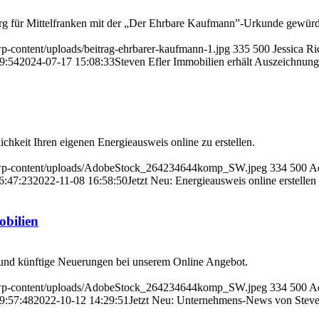
g für Mittelfranken mit der „Der Ehrbare Kaufmann”-Urkunde gewürdig
p-content/uploads/beitrag-ehrbarer-kaufmann-1.jpg
335
500
Jessica Ri
9:54
2024-07-17 15:08:33
Steven Efler Immobilien erhält Auszeichnun
ichkeit Ihren eigenen Energieausweis online zu erstellen.
de/wp-content/uploads/AdobeStock_264234644komp_SW.jpeg
334
500
A
6:47:23
2022-11-08 16:58:50
Jetzt Neu: Energieausweis online erstellen
obilien
le und künftige Neuerungen bei unserem Online Angebot.
de/wp-content/uploads/AdobeStock_264234644komp_SW.jpeg
334
500
A
9:57:48
2022-10-12 14:29:51
Jetzt Neu: Unternehmens-News von Steve