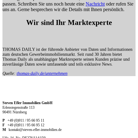
passen. Schreiben Sie uns noch heute eine
Nachricht
oder rufen Sie
uns an. Gerne besprechen wir die Details mit Ihnen persönlich.
Wir sind Ihr Marktexperte
THOMAS DAILY ist der führende Anbieter von Daten und Informationen
zum deutschen Gewerbeimmobilienmarkt. Seit rund 30 Jahren bietet
Thomas Daily als unabhängiger Marktexperte seinen Kunden präzise und
zuverlässige Daten sowie umfassende und teils exklusive News.
Quelle:
thomas-daily.de/unternehmen
Steven Efler Immobilien GmbH
Erlenstegenstraße 113
90491 Nürnberg
P
+49 (0)911 / 95 66 95 11
F
+49 (0)911 / 95 66 95 12
M
kontakt@steven-efler-immobilien.de
USt.-Id.-Nr.: DE276/114/150