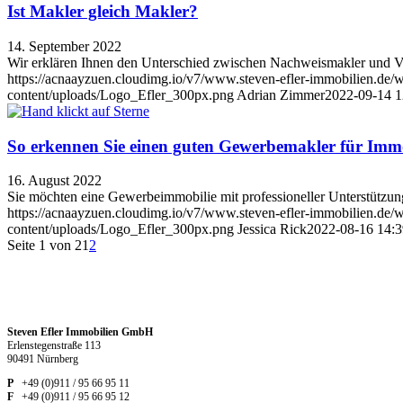
Ist Makler gleich Makler?
14. September 2022
Wir erklären Ihnen den Unterschied zwischen Nachweismakler und Ve
https://acnaayzuen.cloudimg.io/v7/www.steven-efler-immobilien.de/w
content/uploads/Logo_Efler_300px.png
Adrian Zimmer
2022-09-14 1
So erkennen Sie einen guten Gewerbemakler für Imm
16. August 2022
Sie möchten eine Gewerbeimmobilie mit professioneller Unterstützu
https://acnaayzuen.cloudimg.io/v7/www.steven-efler-immobilien.de/
content/uploads/Logo_Efler_300px.png
Jessica Rick
2022-08-16 14:3
Seite 1 von 2
1
2
Steven Efler Immobilien GmbH
Erlenstegenstraße 113
90491 Nürnberg
P
+49 (0)911 / 95 66 95 11
F
+49 (0)911 / 95 66 95 12