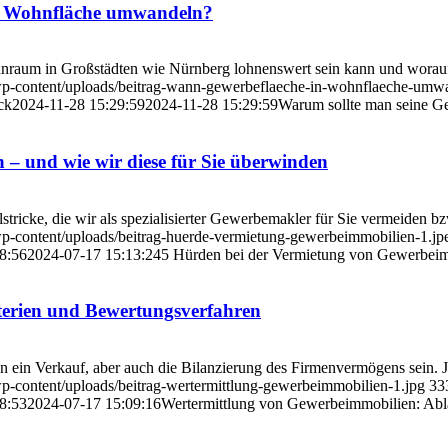
 in Wohnfläche umwandeln?
raum in Großstädten wie Nürnberg lohnenswert sein kann und worau
/wp-content/uploads/beitrag-wann-gewerbeflaeche-in-wohnflaeche-umw
ck
2024-11-28 15:29:59
2024-11-28 15:29:59
Warum sollte man seine Ge
– und wie wir diese für Sie überwinden
ricke, die wir als spezialisierter Gewerbemakler für Sie vermeiden b
wp-content/uploads/beitrag-huerde-vermietung-gewerbeimmobilien-1.jp
8:56
2024-07-17 15:13:24
5 Hürden bei der Vermietung von Gewerbeimm
terien und Bewertungsverfahren
ein Verkauf, aber auch die Bilanzierung des Firmenvermögens sein. Je
p-content/uploads/beitrag-wertermittlung-gewerbeimmobilien-1.jpg
33
8:53
2024-07-17 15:09:16
Wertermittlung von Gewerbeimmobilien: Abla