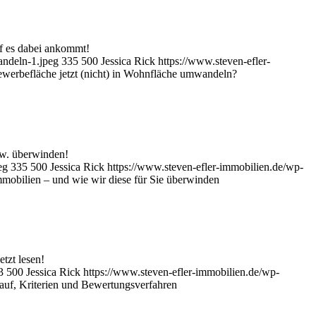
f es dabei ankommt!
andeln-1.jpeg
335
500
Jessica Rick
https://www.steven-efler-
werbefläche jetzt (nicht) in Wohnfläche umwandeln?
zw. überwinden!
eg
335
500
Jessica Rick
https://www.steven-efler-immobilien.de/wp-
obilien – und wie wir diese für Sie überwinden
tzt lesen!
3
500
Jessica Rick
https://www.steven-efler-immobilien.de/wp-
uf, Kriterien und Bewertungsverfahren