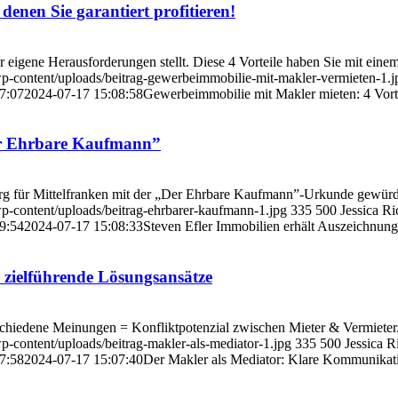
enen Sie garantiert profitieren!
 eigene Herausforderungen stellt. Diese 4 Vorteile haben Sie mit eine
p-content/uploads/beitrag-gewerbeimmobilie-mit-makler-vermieten-1.j
7:07
2024-07-17 15:08:58
Gewerbeimmobilie mit Makler mieten: 4 Vortei
Der Ehrbare Kaufmann”
g für Mittelfranken mit der „Der Ehrbare Kaufmann”-Urkunde gewürdig
p-content/uploads/beitrag-ehrbarer-kaufmann-1.jpg
335
500
Jessica Ri
9:54
2024-07-17 15:08:33
Steven Efler Immobilien erhält Auszeichnun
zielführende Lösungsansätze
schiedene Meinungen = Konfliktpotenzial zwischen Mieter & Vermieter.
-content/uploads/beitrag-makler-als-mediator-1.jpg
335
500
Jessica R
7:58
2024-07-17 15:07:40
Der Makler als Mediator: Klare Kommunikati