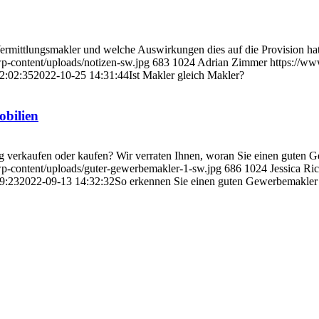
rmittlungsmakler und welche Auswirkungen dies auf die Provision hat
p-content/uploads/notizen-sw.jpg
683
1024
Adrian Zimmer
https://ww
2:02:35
2022-10-25 14:31:44
Ist Makler gleich Makler?
obilien
ng verkaufen oder kaufen? Wir verraten Ihnen, woran Sie einen guten
wp-content/uploads/guter-gewerbemakler-1-sw.jpg
686
1024
Jessica Ri
9:23
2022-09-13 14:32:32
So erkennen Sie einen guten Gewerbemakler