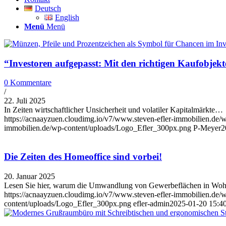
Deutsch
English
Menü
Menü
“Investoren aufgepasst: Mit den richtigen Kaufobjekt
0 Kommentare
/
22. Juli 2025
In Zeiten wirtschaftlicher Unsicherheit und volatiler Kapitalmärkte…
https://acnaayzuen.cloudimg.io/v7/www.steven-efler-immobilien.de/w
immobilien.de/wp-content/uploads/Logo_Efler_300px.png
P-Meyer
2
Die Zeiten des Homeoffice sind vorbei!
20. Januar 2025
Lesen Sie hier, warum die Umwandlung von Gewerbeflächen in Wohn
https://acnaayzuen.cloudimg.io/v7/www.steven-efler-immobilien.de/w
content/uploads/Logo_Efler_300px.png
efler-admin
2025-01-20 15:4