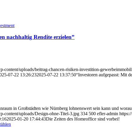
en nachhaltig Rendite erzielen”
p-content/uploads/beitrag-chancen-risiken-investition-gewerbeimmobili
025-07-22 13:26:23
2025-07-22 13:37:50
“Investoren aufgepasst: Mit d
raum in Großstädten wie Nürnberg lohnenswert sein kann und worau
p-content/uploads/Design-ohne-Titel-3.jpg
334
500
efler-admin
https:
0:16
2025-01-20 17:44:43
Die Zeiten des Homeoffice sind vorbei!