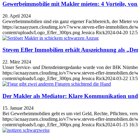
Gewerbeimmobilie mit Makler mieten: 4 Vorteile, von d
20. April 2024
Gewerbeimmobilien sind ein ganz eigener Fachbereich, der Mieter vor
https://acnaayzuen.cloudimg.io/v7/www.steven-efler-immobilien.de/w
content/uploads/Logo_Efler_300px.png
Jessica Rick
2024-04-20 12:5
Steven Efler Immobilien erhält Auszeichnung als „
22. März 2024
Unser Service- und Dienstleistergedanke wurde von der IHK Nürnber
https://acnaayzuen.cloudimg.io/v7/www.steven-efler-immobilien.de/w
content/uploads/Logo_Efler_300px.png
Jessica Rick
2024-03-22 13:5
Der Makler als Mediator: Klare Kommunikation und 
15. Januar 2024
Bei Gewerbeimmobilien geht es um viel Geld, Rechte, Pflichten, ver
https://acnaayzuen.cloudimg.io/v7/www.steven-efler-immobilien.de/wp
content/uploads/Logo_Efler_300px.png
Jessica Rick
2024-01-15 16:3