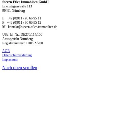
Steven Efler Immobilien GmbH
Erlenstegenstraße 113
90491 Nürnberg
P
+49 (0)911 / 95 66 95 11
F
+49 (0)911 / 95 66 95 12
M
kontakt@steven-efler-immobilien.de
USt.-Id.-Nr.: DE276/114/150
Amtsgericht Nürnberg
Registernummer: HRB 27260
AGB
Datenschutzerklärung
Impressum
Nach oben scrollen