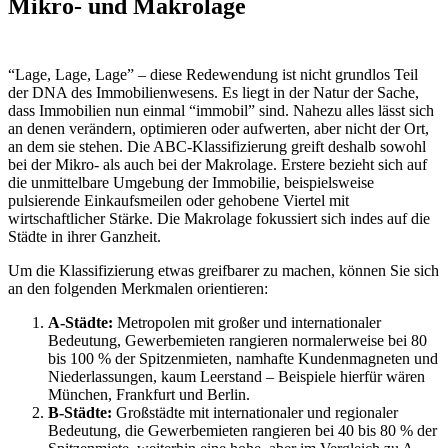
Mikro- und Makrolage
“Lage, Lage, Lage” – diese Redewendung ist nicht grundlos Teil
der DNA des Immobilienwesens. Es liegt in der Natur der Sache,
dass Immobilien nun einmal “immobil” sind. Nahezu alles lässt sich
an denen verändern, optimieren oder aufwerten, aber nicht der Ort,
an dem sie stehen. Die ABC-Klassifizierung greift deshalb sowohl
bei der Mikro- als auch bei der Makrolage. Erstere bezieht sich auf
die unmittelbare Umgebung der Immobilie, beispielsweise
pulsierende Einkaufsmeilen oder gehobene Viertel mit
wirtschaftlicher Stärke. Die Makrolage fokussiert sich indes auf die
Städte in ihrer Ganzheit.
Um die Klassifizierung etwas greifbarer zu machen, können Sie sich
an den folgenden Merkmalen orientieren:
A-Städte:
Metropolen mit großer und internationaler
Bedeutung, Gewerbemieten rangieren normalerweise bei 80
bis 100 % der Spitzenmieten, namhafte Kundenmagneten und
Niederlassungen, kaum Leerstand – Beispiele hierfür wären
München, Frankfurt und Berlin.
B-Städte:
Großstädte mit internationaler und regionaler
Bedeutung, die Gewerbemieten rangieren bei 40 bis 80 % der