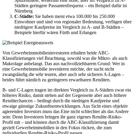
Spitzenmiete, weiterhin eine hohe, aber im Vergleich zu A-
Städten geringere Passantenfrequenz – ein Beispiel dafür ist
Nürnberg
C-Städte:
Sie haben meist etwa 100.000 bis 250.000
Einwohner und sind von regionaler Bedeutung, verfügen über
niedrigere Kaufpreise im Vergleich zu A- und B-Städten –
Beispiele hierfür wären Fürth und Erlangen
Von Gewerbeimmobilieninvestoren erhalten beide ABC-
Klassifizierungen viel Beachtung, sowohl was die Mikro- als auch
Makrolage anbelangt. Das aus nachvollziehbarem Grund: Wer in
eine Gewerbeimmobilie investieren möchte, der sucht nicht
zwangsläufig die sehr teuren, aber auch sehr sicheren A-Lagen –
beides führt nämlich zu geringeren erwartbaren Renditen.
B- und C-Lagen tragen im direkten Vergleich zu A-Städten zwar ein
höheres Risiko, damit stehen auf der Gegenseite aber auch höhere
Renditechancen – bedingt durch die niedrigen Kaufpreise und
etwaige günstige Zukunftsentwicklungen. Aus Sicht eines objektiv
agierenden Investors muss das Eine nicht schlechter als das Andere
sein: Denn Investoren bringen ihr ganz eigenes Rendite-Risiko-
Profil mit – und können durch die ABC-Klassifizierung damit
gezielt Gewerbeimmobilien in den Fokus rücken, die zum
individuellen Rendite-Risiko-Profil passen.